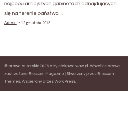
najpopularniejszych gabinetach odnajdujących
się na terenie państwa. …
12 grudnia 2015
Admin
© prawa autorskie2026
arty.ciekawe.waw.pl
. Wszelkie prawa
zastrzeżone.
Blossom Magazine | Stworzony przez
Blossom
Themes
.
Wspierany przez
WordPress
.