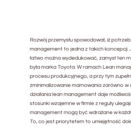
Rozwój przemysłu spowodował, iż potrzebn
management to jedna z takich koncepcji. J
łatwo można wydedukować, zamysł ten ma 
była marka Toyota. W ramach Lean mana
procesu produkcyjnego, a przy tym zupełn
zminimalizowanie marnowania zarówno w o
działania lean management daje możliwość
stosunki wzajemne w firmie z reguły ulegaj
management mogą być wdrażane w każdym pr
To, co jest priorytetem to umiejętność dok