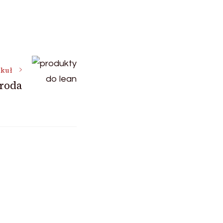
ykuł
uroda