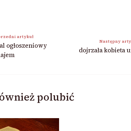
ja
rzedni artykuł
Następny art
al ogłoszeniowy
dojrzała kobieta 
ajem
ównież polubić