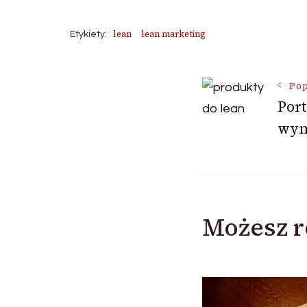
lean
lean marketing
Etykiety:
Nawigac
Pop
Port
wyn
wpisu
Możesz r