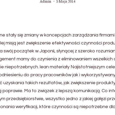
Admin
5 Maja 2014
e stały się zmiany w koncepcjach zarządzania firmami 
ej misją jest zwiększenie efektywności czynności prod
swój początek w Japonii, słynącej z szeroko rozumia
gement mamy do czynienia z eliminowaniem wszelkich
ie niepotrzebnych. lean materiały Najistotniejszym c
dniesieniu do pracy pracowników jak i wykorzystywany
 uzyskania takich rezultatów, jak zwiększenie produkt
ą poprawie. Ma to związek z lepszą komunikacją. Co inte
zedsiębiorstwie, wszystko jedno z jakiej gałęzi przem
onania weryfikacji, które czynności są niepotrzebne dla 