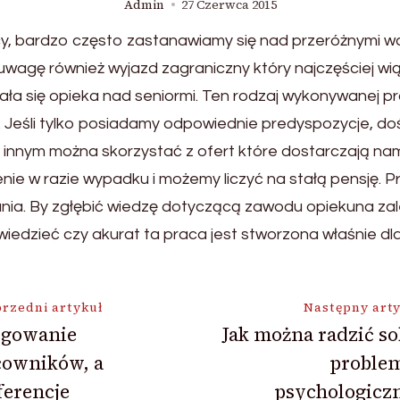
Admin
27 Czerwca 2015
cy, bardzo często zastanawiamy się nad przeróżnymi wa
wagę również wyjazd zagraniczny który najczęściej wią
ła się opieka nad seniormi. Ten rodzaj wykonywanej pr
 Jeśli tylko posiadamy odpowiednie predyspozycje, doś
 innym można skorzystać z ofert które dostarczają nam
enie w razie wypadku i możemy liczyć na stałą pensję.
ania. By zgłębić wiedzę dotyczącą zawodu opiekuna za
wiedzieć czy akurat ta praca jest stworzona właśnie dla
ja
rzedni artykuł
Następny art
egowanie
Jak można radzić so
cowników, a
proble
ferencje
psychologicz