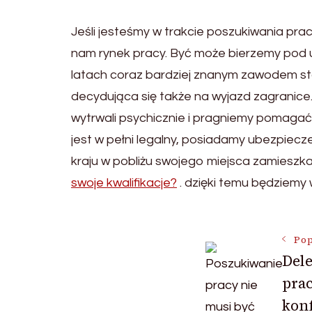
Jeśli jesteśmy w trakcie poszukiwania pra
nam rynek pracy. Być może bierzemy pod u
latach coraz bardziej znanym zawodem sta
decydująca się także na wyjazd zagranice.
wytrwali psychicznie i pragniemy pomagać
jest w pełni legalny, posiadamy ubezpiecz
kraju w pobliżu swojego miejsca zamieszk
swoje kwalifikacje?
. dzięki temu będziemy 
Nawigac
Pop
Del
pra
wpisu
kon