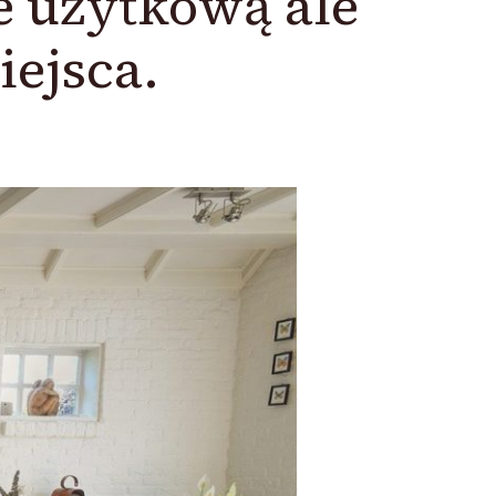
e użytkową ale
iejsca.