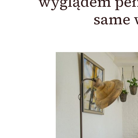
wyglądem pełn
same w