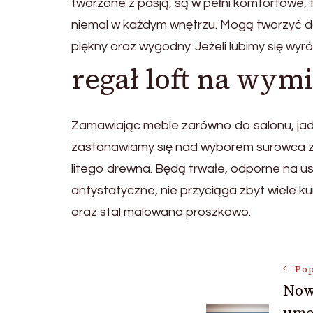
tworzone z pasją, są w pełni komfortowe,
niemal w każdym wnętrzu. Mogą tworzyć do
piękny oraz wygodny. Jeżeli lubimy się wyr
regał loft na wym
Zamawiając meble zarówno do salonu, jadal
zastanawiamy się nad wyborem surowca z 
litego drewna. Będą trwałe, odporne na u
antystatyczne, nie przyciąga zbyt wiele k
oraz stal malowana proszkowo.
Nawigac
Pop
Now
ume