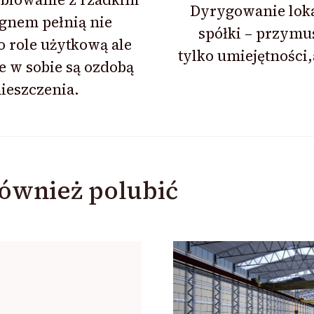
Dyrygowanie loka
gnem pełnią nie
spółki – przymu
o role użytkową ale
tylko umiejętności
 w sobie są ozdobą
ieszczenia.
ównież polubić