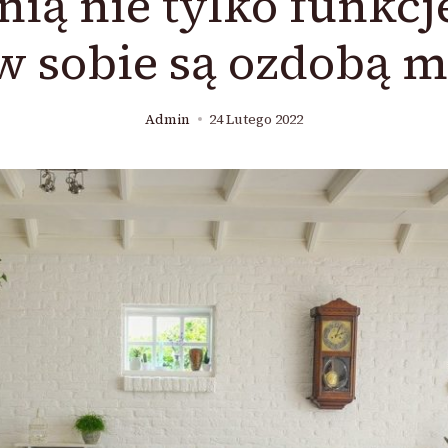
ią nie tylko funkcj
 sobie są ozdobą m
Admin
24 Lutego 2022