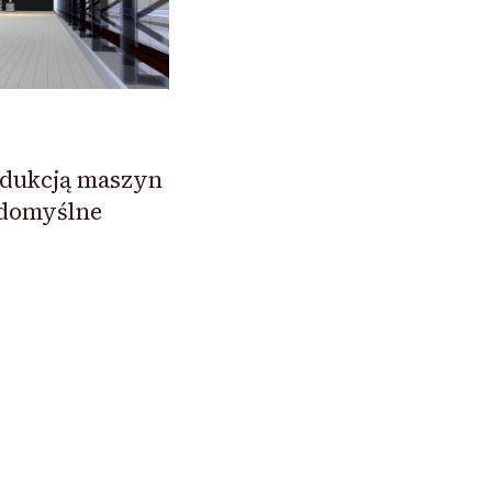
odukcją maszyn
 domyślne