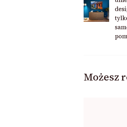
wpisu
desi
tylk
same
pom
Możesz r