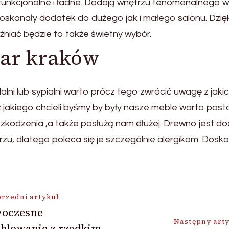
 funkcjonalne i ładne. Dodają wnętrzu fenomenalnego w
skonały dodatek do dużego jak i małego salonu. Dzięki
óżniać będzie to także świetny wybór.
iar kraków
ni lub sypialni warto prócz tego zwrócić uwagę z jaki
jakiego chcieli byśmy by były nasze meble warto post
szkodzenia ,a także posłużą nam dłużej. Drewno jest d
urzu, dlatego poleca się je szczególnie alergikom. Dos
ja
rzedni artykuł
oczesne
Następny art
blowanie z rzadkim