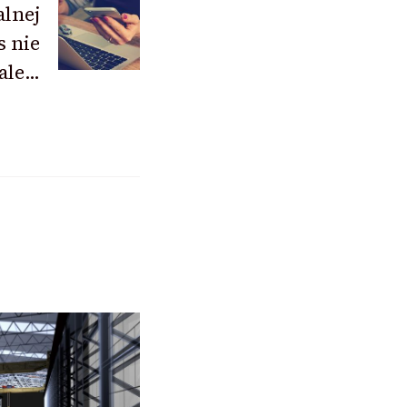
lnej
s nie
,ale…