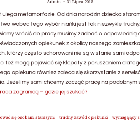
Admin
31 Lipca 2015
t ulega metamorfozie. Od dnia narodzin dziecka staram
stwo wobec tego wybór niańki jest tak niezwykle trudny
awiamy wrócić do pracy musimy zadbać o odpowiednią 
oświadczonych opiekunek z okolicy naszego zamieszka
, którzy często schorowani nie są w stanie sami odp
to też mogą pojawiać się kłopoty z poruszaniem dlat
ego opiekuna również zaleca się skorzystanie z serwi
a. Jeżeli my sami chcemy zacząć pracę na podobnym 
raca zagranicą – gdzie jej szukać?
kować się osobami starszymi
trudny zawód opiekunki
wymagający 