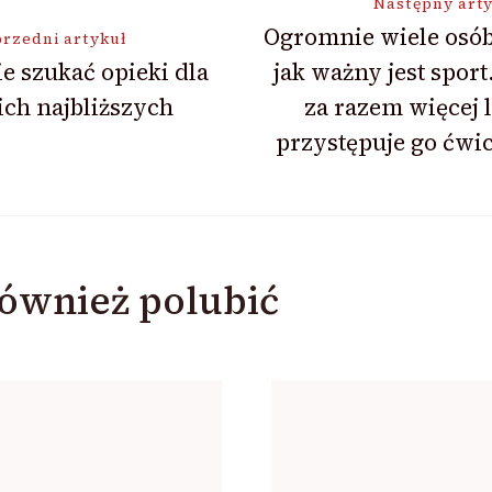
ja
Następny art
Ogromnie wiele osób
rzedni artykuł
e szukać opieki dla
jak ważny jest sport
ch najbliższych
za razem więcej 
przystępuje go ćwi
ównież polubić