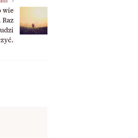
ykuł
 wie
. Raz
ludzi
czyć.