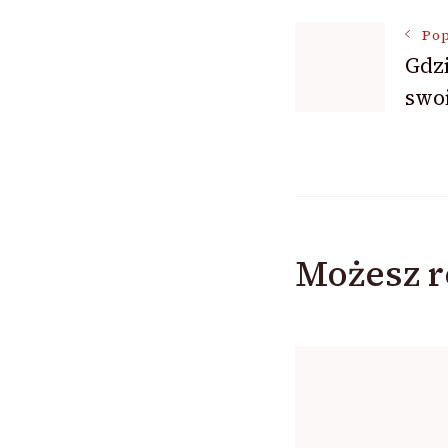
Nawigac
Pop
Gdzi
wpisu
swoi
Możesz r