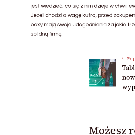
jest wiedzieć, co się z nim dzieje w chwili ew
Jeżeli chodzi o wagę kufra, przed zakupe
boxy mają swoje udogodnienia za jakie trz
solidną firmę.
Nawigac
Pop
Tabl
now
wpisu
wyp
Możesz r