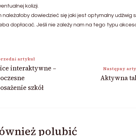
entualnej kolizji.
m należałoby dowiedzieć się jaki jest optymalny udźwi
eba dopłacać. Jeśli nie zależy nam na tego typu akces
ja
rzedni artykuł
ice interaktywne –
Następny art
oczesne
Aktywna ta
osażenie szkół
ównież polubić