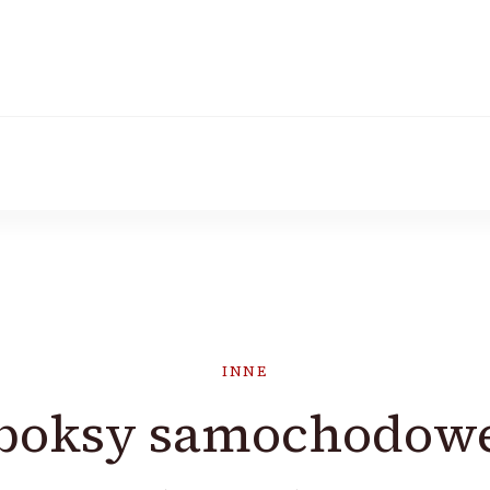
INNE
boksy samochodow