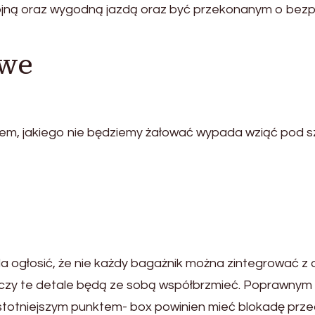
ojną oraz wygodną jazdą oraz być przekonanym o bez
owe
, jakiego nie będziemy żałować wypada wziąć pod s
da ogłosić, że nie każdy bagażnik można zintegrować
ć czy te detale będą ze sobą współbrzmieć. Poprawnym 
jistotniejszym punktem- box powinien mieć blokadę pr