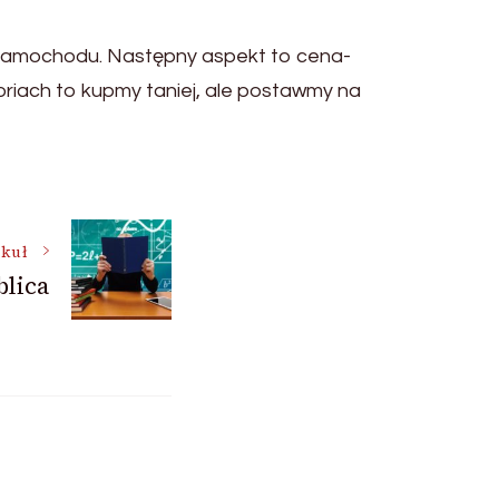
g samochodu. Następny aspekt to cena-
oriach to kupmy taniej, ale postawmy na
ykuł
blica