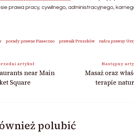
e prawa pracy, cywilnego, administracyjnego, karneg
w
porady prawne Piaseczno
prawnik Pruszków
radca prawny Ur
ja
rzedni artykuł
Następny art
aurants near Main
Masaż oraz właś
ket Square
terapie natu
ównież polubić