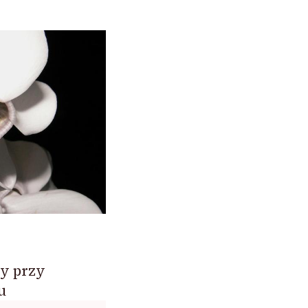
y przy
u