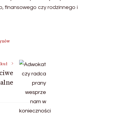
o, finansowego czy rodzinnego i
synów
ykuł
ciwe
ralne