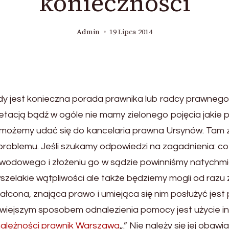
konieczności
Admin
19 Lipca 2014
iedy jest konieczna porada prawnika lub radcy prawnego.
pretacją bądź w ogóle nie mamy zielonego pojęcia jaki
ożemy udać się do kancelaria prawna Ursynów. Tam z
oblemu. Jeśli szukamy odpowiedzi na zagadnienia: co
odowego i złożeniu go w sądzie powinniśmy natychmiast
 wszelakie wątpliwości ale także będziemy mogli od raz
łcona, znająca prawo i umiejąca się nim posłużyć jest
wiejszym sposobem odnalezienia pomocy jest użycie int
należności prawnik Warszawa
„.” Nie należy się jej oba