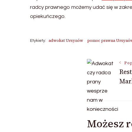
radcy prawnego możemy udać się w zakresi
opiekuńczego.
adwokat Ursynów
pomoc prawna Ursynó
Etykiety:
Nawigac
Pop
Rest
Mar
wpisu
Możesz r